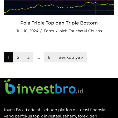
Pola Triple Top dan Triple Bottom
Juli 10, 2024
Forex
oleh
Farichatul Chusna
1
2
3
…
8
Berikutnya »
InvestBro.id adalah sebuah platform literasi finansial
yang berfokus topik investasi, saham, forex, dan