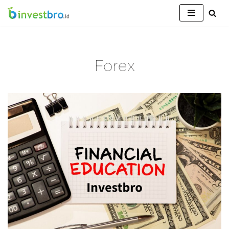
Lompat
ke
konten
Forex