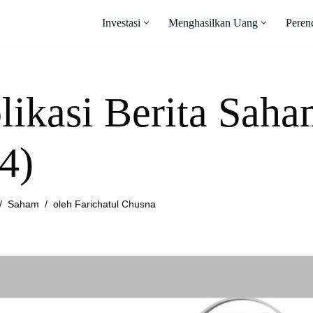
Investasi
Menghasilkan Uang
Peren
likasi Berita Saha
4)
Saham
oleh
Farichatul Chusna