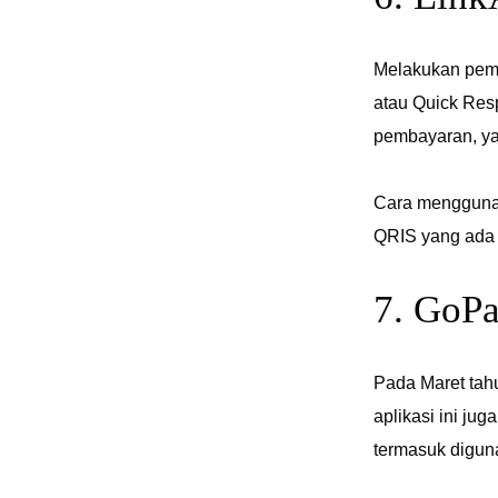
Melakukan pem
atau Quick Res
pembayaran, ya
Cara menggunak
QRIS yang ada d
7. GoP
Pada Maret tahu
aplikasi ini j
termasuk digu