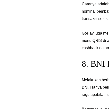
Caranya adalah
nominal pembaya
transaksi seles
GoPay juga me
menu QRIS di a
cashback dalam
8. BNI 
Melakukan berb
BNI. Hanya perl
ragu apabila m