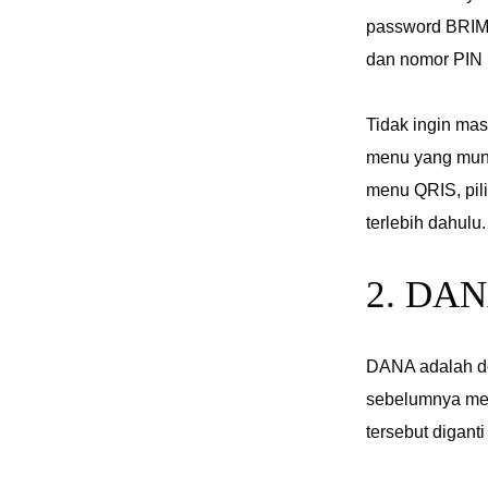
password BRIMO
dan nomor PIN 
Tidak ingin ma
menu yang munc
menu QRIS, pi
terlebih dahulu.
2. DA
DANA adalah do
sebelumnya men
tersebut digan