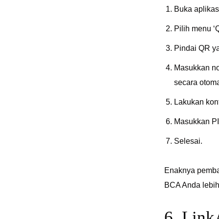
Buka aplikas
Pilih menu ‘
Pindai QR ya
Masukkan no
secara otoma
Lakukan konf
Masukkan PI
Selesai.
Enaknya pembay
BCA Anda lebih
6. Link