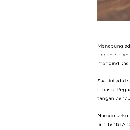
Menabung ad
depan. Selai
mengindikasi
Saat ini ada
emas di Pegad
tangan pencur
Namun kekura
lain, tentu 