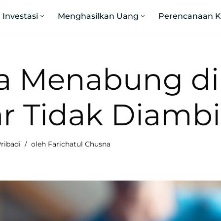
Investasi
Menghasilkan Uang
Perencanaan 
a Menabung d
r Tidak Diambi
ribadi
oleh
Farichatul Chusna