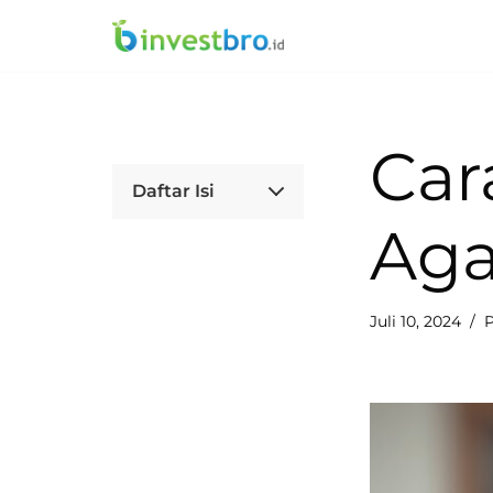
Lompat
ke
konten
Car
Daftar Isi
Aga
Juli 10, 2024
P