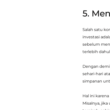
5. Me
Salah satu k
investasi ada
sebelum mena
terlebih dahu
Dengan demik
sehari-hari a
simpanan un
Hal ini karen
Misalnya, ji