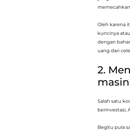
memecahkan t
Oleh karena i
kuncinya ata
dengan baha
uang dari cel
2. Me
masin
Salah satu ko
berinvestasi
Begitu pula 