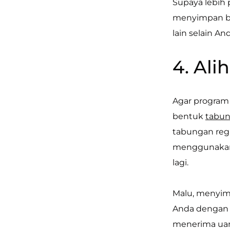
Supaya lebih 
menyimpan beb
lain selain A
4. Ali
Agar program 
bentuk
tabu
tabungan reg
menggunakan 
lagi.
Malu, menyim
Anda dengan u
menerima ua