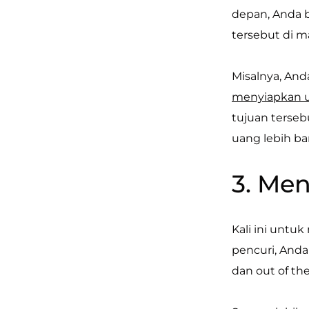
depan, Anda 
tersebut di 
Misalnya, And
menyiapkan u
tujuan terse
uang lebih b
3. Me
Kali ini unt
pencuri, And
dan out of the