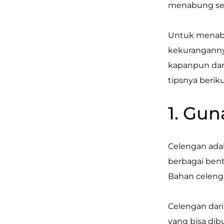
menabung sedi
Untuk menabun
kekuranganny
kapanpun dan 
tipsnya berikut
1. Gu
Celengan adal
berbagai bentu
Bahan celeng
Celengan dari
yang bisa dib