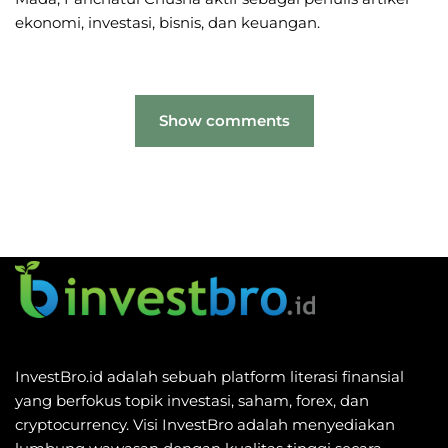
ekonomi, investasi, bisnis, dan keuangan.
Show comments
InvestBro.id adalah sebuah platform literasi finansial
yang berfokus topik investasi, saham, forex, dan
cryptocurrency. Visi InvestBro adalah menyediakan