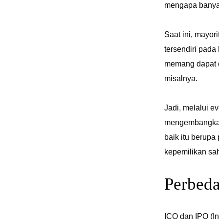
mengapa banyak
Saat ini, mayor
tersendiri pad
memang dapat d
misalnya.
Jadi, melalui e
mengembangkan 
baik itu berupa
kepemilikan s
Perbed
ICO dan IPO (In