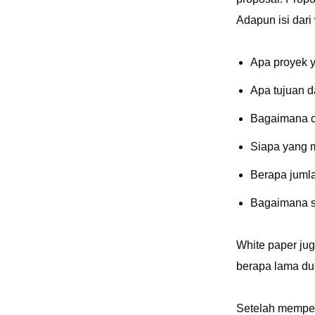
Adapun isi dari
Apa proyek 
Apa tujuan d
Bagaimana c
Siapa yang m
Berapa juml
Bagaimana s
White paper ju
berapa lama du
Setelah mempela