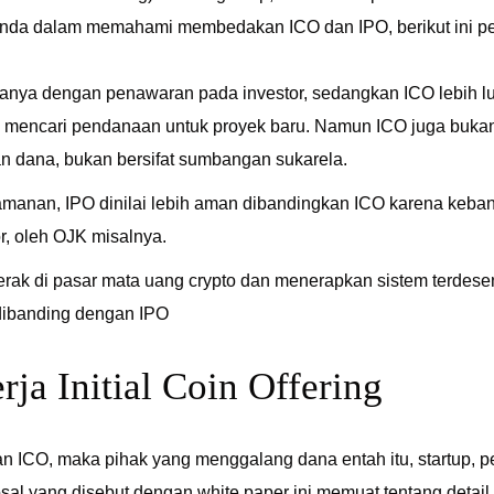
da dalam memahami membedakan ICO dan IPO, berikut ini p
hanya dengan penawaran pada investor, sedangkan ICO lebih lu
 mencari pendanaan untuk proyek baru. Namun ICO juga bukan
n dana, bukan bersifat sumbangan sukarela.
amanan, IPO dinilai lebih aman dibandingkan ICO karena kebanya
or, oleh OJK misalnya.
rak di pasar mata uang crypto dan menerapkan sistem terdesent
a dibanding dengan IPO
rja Initial Coin Offering
n ICO, maka pihak yang menggalang dana entah itu, startup, 
osal yang disebut dengan
white paper
ini memuat tentang detai