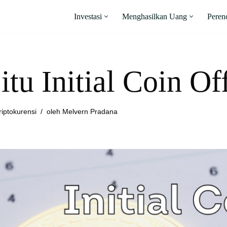
Investasi
Menghasilkan Uang
Peren
itu Initial Coin O
riptokurensi
oleh
Melvern Pradana