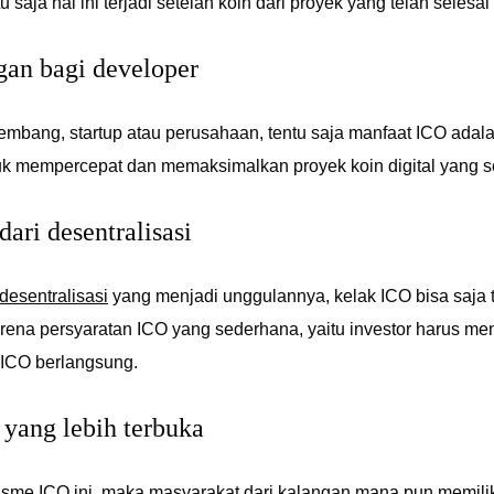
 saja hal ini terjadi setelah koin dari proyek yang telah selesai
gan bagi developer
embang, startup atau perusahaan, tentu saja manfaat ICO ada
uk mempercepat dan memaksimalkan proyek koin digital yang
dari desentralisasi
desentralisasi
yang menjadi unggulannya, kelak ICO bisa saja t
arena persyaratan ICO yang sederhana, yaitu investor harus me
ICO berlangsung.
i yang lebih terbuka
me ICO ini, maka masyarakat dari kalangan mana pun memiliki