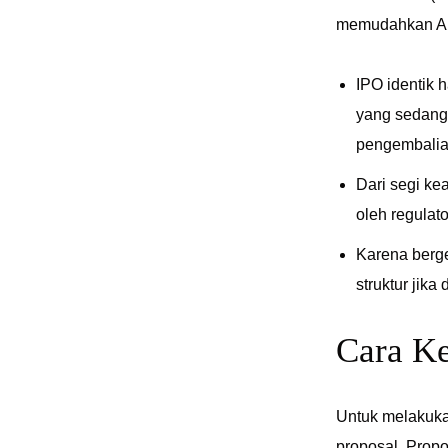
memudahkan An
IPO identik 
yang sedang
pengembalia
Dari segi ke
oleh regulat
Karena berge
struktur jik
Cara Ke
Untuk melakuka
proposal. Prop