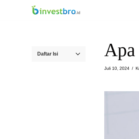
Lompat
ke
konten
Apa 
Daftar Isi
Juli 10, 2024
K