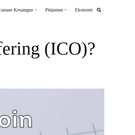
canaan Keuangan
Pinjaman
Ekonomi
ffering (ICO)?