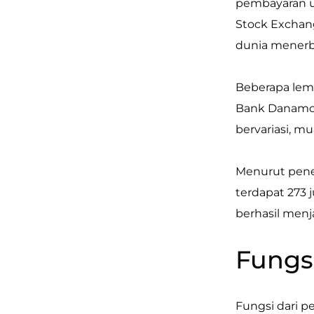
pembayaran un
Stock Exchang
dunia menerbi
Beberapa lem
Bank Danamon,
bervariasi, mu
Menurut penel
terdapat 273 
berhasil menj
Fungs
Fungsi dari 