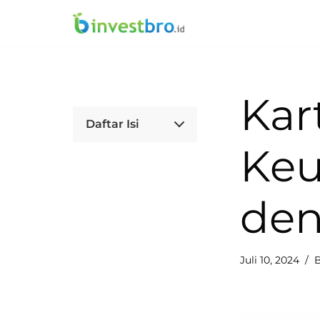
Lompat
ke
konten
Kar
Daftar Isi
Keu
den
Juli 10, 2024