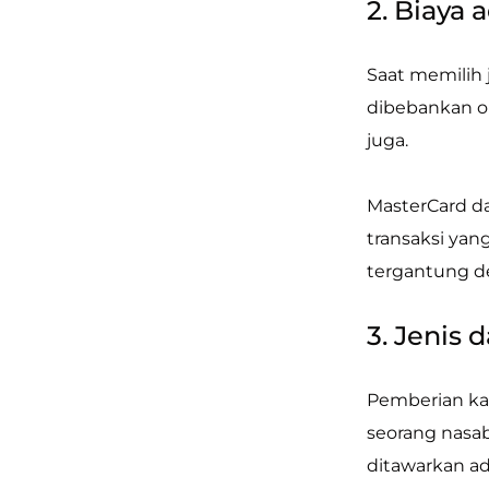
2. Biaya 
Saat memilih 
dibebankan ol
juga.
MasterCard da
transaksi yan
tergantung d
3. Jenis 
Pemberian ka
seorang nasab
ditawarkan ada