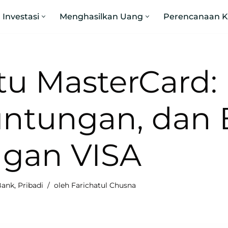
Investasi
Menghasilkan Uang
Perencanaan 
tu MasterCard: 
ntungan, dan
gan VISA
Bank
,
Pribadi
oleh
Farichatul Chusna