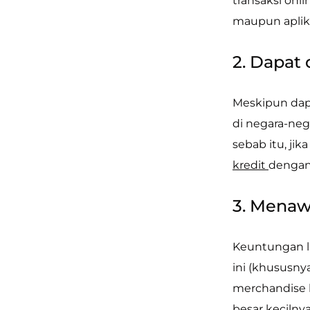
transaksi onl
maupun aplika
2. Dapat 
Meskipun dapa
di negara-nega
sebab itu, ji
kredit
dengan 
3. Menaw
Keuntungan l
ini (khususny
merchandise l
besar kecilny