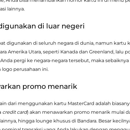
ine, Anda bisa menambahkan nomor kartu ini di menu p
si lainnya.
digunakan di luar negeri
t digunakan di seluruh negara di dunia, namun kartu k
ra Amerika Utara, seperti Kanada dan Greenland, lalu pop
ka Anda pergi ke negara-negara tersebut, maka sebaik
logo perusahaan ini.
arkan promo menarik
ain dari menggunakan kartu MasterCard adalah biasany
a
credit card
) akan menawarkan promo menarik mulai d
ainnya, hingga lounge khusus di Bandara. Besar kecilnya
a nominal transaksi yang Anda lakukan dengan mengguna