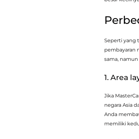
Perbe
Seperti yang 
pembayaran m
sama, namun k
1. Area l
Jika MasterCa
negara Asia d
Anda membawa 
memiliki ked