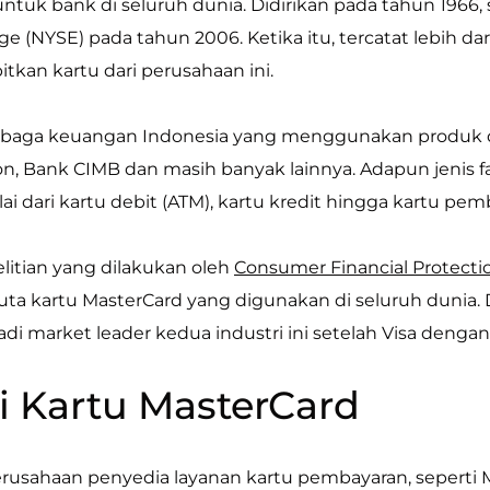
tuk bank di seluruh dunia. Didirikan pada tahun 1966, 
e (NYSE) pada tahun 2006. Ketika itu, tercatat lebih d
tkan kartu dari perusahaan ini.
baga keuangan Indonesia yang menggunakan produk dari
 Bank CIMB dan masih banyak lainnya. Adapun jenis fas
lai dari kartu debit (ATM), kartu kredit hingga kartu pe
itian yang dilakukan oleh
Consumer Financial Protecti
juta kartu MasterCard yang digunakan di seluruh dunia.
adi market leader kedua industri ini setelah Visa denga
i Kartu MasterCard
perusahaan penyedia layanan kartu pembayaran, seper