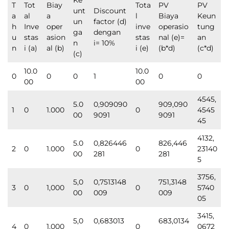
T
Tot
Biay
Tota
PV
PV
unt
Discount
a
al
a
l
Biaya
Keun
un
factor (d)
h
Inve
oper
inve
operasio
tung
ga
dengan
u
stas
asion
stas
nal (e)=
an
n
i= 10%
n
i (a)
al (b)
i (e)
(b*d)
(c*d)
(c)
10.0
10.0
0
0
0
1
0
0
00
00
4545,
5.0
0,909090
909,090
1
0
1.000
0
4545
00
9091
9091
45
4132,
5.0
0,826446
826,446
2
0
1.000
0
23140
00
281
281
5
3756,
5,0
0,7513148
751,3148
3
0
1,000
0
5740
00
009
009
05
3415,
5,0
0,683013
683,0134
4
0
1,000
0
0672