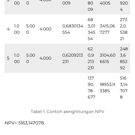
00
0
009
80
4005
920
09
4
68
273
1.0
5.00
0,6830134
3,01
3415,06
2,0
4
4.000
00
0
554
345
7277
538
54
21
62
248
1.0
5.00
0,6209213
0,9
3104,60
3,6
5
4.000
00
0
231
213
6615
852
231
92
137
516
90,
18953,9
3,14
78
3385
707
677
8
Tabel 1: Contoh penghitungan NPV
NPV= 5163,147078.