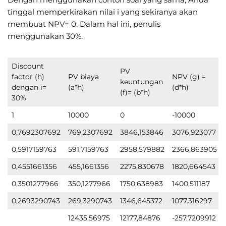
tinggal memperkirakan nilai i yang sekiranya akan
membuat NPV= 0. Dalam hal ini, penulis
menggunakan 30%.
Discount
PV
factor (h)
PV biaya
NPV (g) =
keuntungan
dengan i=
(a*h)
(d*h)
(f)= (b*h)
30%
1
10000
0
-10000
0,7692307692
769,2307692
3846,153846
3076,923077
0,5917159763
591,7159763
2958,579882
2366,863905
0,4551661356
455,1661356
2275,830678
1820,664543
0,3501277966
350,1277966
1750,638983
1400,511187
0,2693290743
269,3290743
1346,645372
1077.316297
12435,56975
12177,84876
-257.7209912