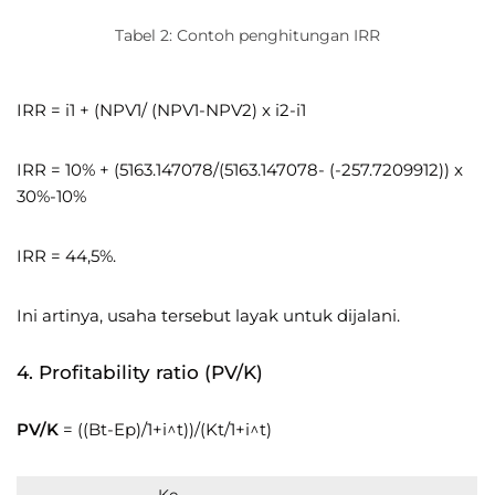
Tabel 2: Contoh penghitungan IRR
IRR = i1 + (NPV1/ (NPV1-NPV2) x i2-i1
IRR = 10% + (5163.147078/(5163.147078- (-257.7209912)) x
30%-10%
IRR = 44,5%.
Ini artinya, usaha tersebut layak untuk dijalani.
4. Profitability ratio (PV/K)
PV/K
= ((Bt-Ep)/1+i^t))/(Kt/1+i^t)
Ke