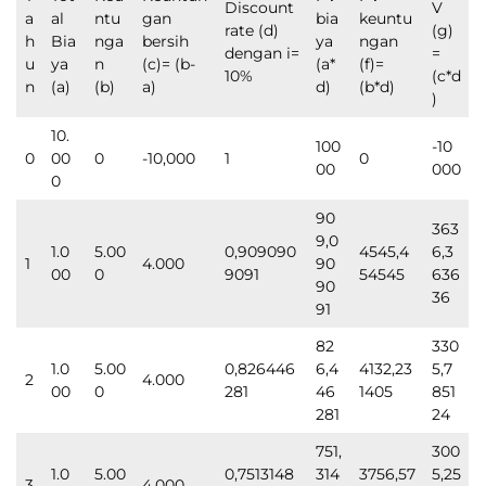
Discount
V
a
al
ntu
gan
bia
keuntu
rate (d)
(g)
h
Bia
nga
bersih
ya
ngan
dengan i=
=
u
ya
n
(c)= (b-
(a*
(f)=
10%
(c*d
n
(a)
(b)
a)
d)
(b*d)
)
10.
100
-10
0
00
0
-10,000
1
0
00
000
0
90
363
9,0
1.0
5.00
0,909090
4545,4
6,3
1
4.000
90
00
0
9091
54545
636
90
36
91
82
330
1.0
5.00
0,826446
6,4
4132,23
5,7
2
4.000
00
0
281
46
1405
851
281
24
751,
300
1.0
5.00
0,7513148
314
3756,57
5,25
3
4.000