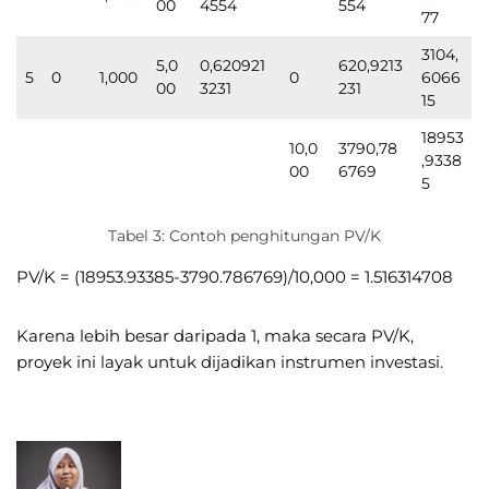
00
4554
554
77
3104,
5,0
0,620921
620,9213
5
0
1,000
0
6066
00
3231
231
15
18953
10,0
3790,78
,9338
00
6769
5
Tabel 3: Contoh penghitungan PV/K
PV/K = (18953.93385-3790.786769)/10,000 = 1.516314708
Karena lebih besar daripada 1, maka secara PV/K,
proyek ini layak untuk dijadikan instrumen investasi.