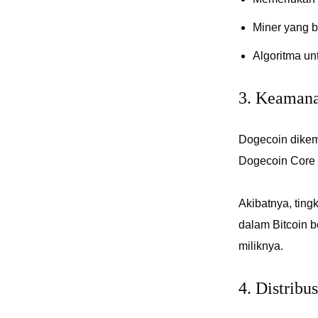
Miner yang 
Algoritma un
3. Keaman
Dogecoin dikem
Dogecoin Core v
Akibatnya, tin
dalam Bitcoin 
miliknya.
4. Distribus