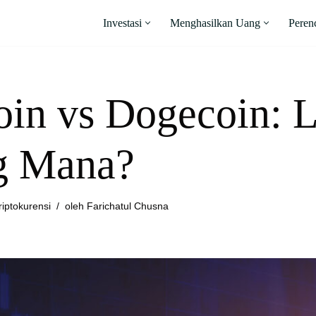
Investasi
Menghasilkan Uang
Peren
oin vs Dogecoin: 
g Mana?
riptokurensi
oleh
Farichatul Chusna