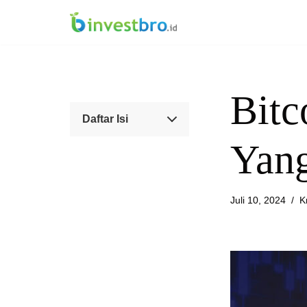
Lompat
ke
konten
Bitc
Daftar Isi
Yan
Juli 10, 2024
K