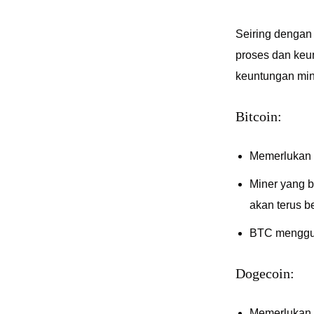
Seiring dengan
proses dan ke
keuntungan min
Bitcoin:
Memerlukan 
Miner yang b
akan terus b
BTC menggun
Dogecoin:
Memerlukan 