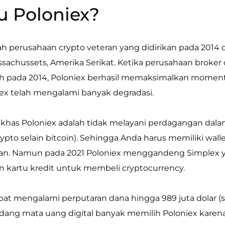
u Poloniex?
ah perusahaan crypto veteran yang didirikan pada 2014 
ssachussets, Amerika Serikat. Ketika perusahaan broker 
h pada 2014, Poloniex berhasil memaksimalkan momen
niex telah mengalami banyak degradasi.
ri khas Poloniex adalah tidak melayani perdagangan dal
ypto selain bitcoin). Sehingga Anda harus memiliki wall
ikan. Namun pada 2021 Poloniex menggandeng Simpl
kartu kredit untuk membeli cryptocurrency.
at mengalami perputaran dana hingga 989 juta dolar (seki
idang mata uang digital banyak memilih Poloniex karen