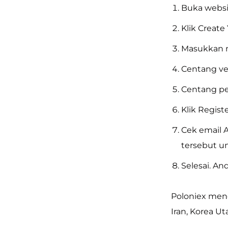
Buka websi
Klik Create
Masukkan n
Centang ve
Centang per
Klik Registe
Cek email A
tersebut u
Selesai. A
Poloniex mene
Iran, Korea Ut