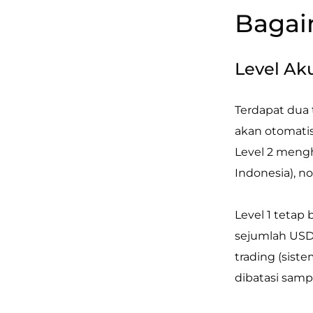
Bagai
Level Ak
Terdapat dua 
akan otomati
Level 2 meng
Indonesia), no
Level 1 tetap
sejumlah USD 
trading (sist
dibatasi sampa