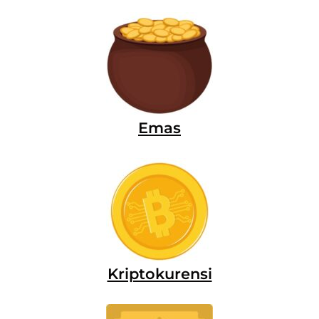
Em
as
Kriptokurensi