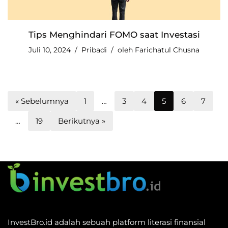
Tips Menghindari FOMO saat Investasi
Juli 10, 2024
Pribadi
oleh
Farichatul Chusna
« Sebelumnya
1
…
3
4
5
6
7
…
19
Berikutnya »
InvestBro.id adalah sebuah platform literasi finansial