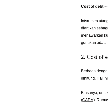
Cost of debt =
Intsrumen utang
diartikan sebag
menawarkan kup
gunakan adalah
2. Cost of 
Berbeda deng
dihitung. Hal i
Biasanya, untu
(CAPM)
. Rumu