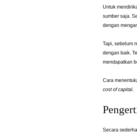
Untuk mendirik
sumber saja. Sel
dengan mengamb
Tapi, sebelum 
dengan baik. T
mendapatkan be
Cara menentuka
cost of capital
.
Pengert
Secara sederh