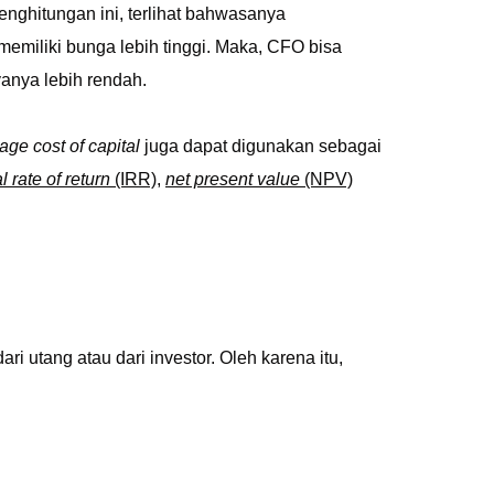
enghitungan ini, terlihat bahwasanya
emiliki bunga lebih tinggi. Maka, CFO bisa
yanya lebih rendah.
ge cost of capital
juga dapat digunakan sebagai
l rate of return
(IRR)
,
net present value
(NPV)
 utang atau dari investor. Oleh karena itu,