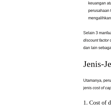
keuangan ata
perusahaan t
mengalihkan 
Selain 3 manfaat
discount factor
dan lain sebaga
Jenis-J
Utamanya, perus
jenis
cost of cap
1. Cost of 