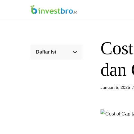
Lompat
ke
konten
Cost
Daftar Isi
dan 
Januari 5, 2025