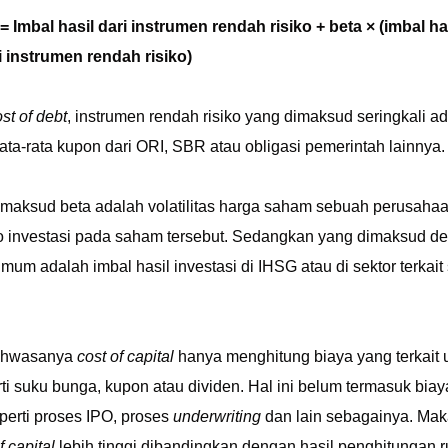
 = Imbal hasil dari instrumen rendah risiko + beta × (imbal 
i instrumen rendah risiko)
st of debt
, instrumen rendah risiko yang dimaksud seringkali ad
ta-rata kupon dari ORI, SBR atau obligasi pemerintah lainnya
maksud beta adalah volatilitas harga saham sebuah perusahaan
siko investasi pada saham tersebut. Sedangkan yang dimaksud 
um adalah imbal hasil investasi di IHSG atau di sektor terkai
bahwasanya
cost of capital
hanya menghitung biaya yang terkait 
ti suku bunga, kupon atau dividen. Hal ini belum termasuk bia
eperti proses IPO, proses
underwriting
dan lain sebagainya. Maka
f capital
lebih tinggi dibandingkan dengan hasil penghitungan 