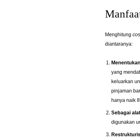
Manfaat
Menghitung
cos
diantaranya:
Menentukan
yang mendat
keluarkan u
pinjaman ban
hanya naik 
Sebagai ala
digunakan un
Restrukturi