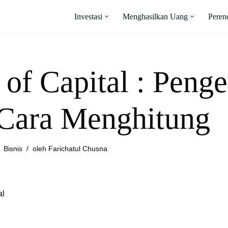
Investasi
Menghasilkan Uang
Peren
 of Capital : Peng
Cara Menghitung
Bisnis
oleh
Farichatul Chusna