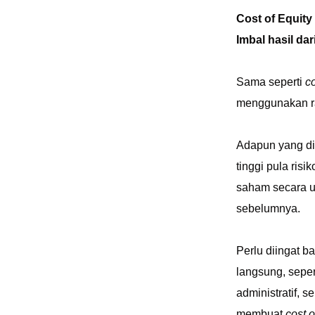
Cost of Equity
Imbal hasil dar
Sama seperti
co
menggunakan ra
Adapun yang di
tinggi pula ri
saham secara um
sebelumnya.
Perlu diingat 
langsung, seper
administratif, s
membuat
cost o