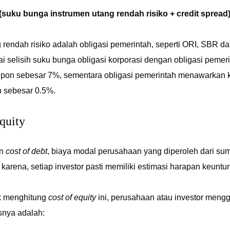
 (suku bunga instrumen utang rendah risiko + credit spread) 
 rendah risiko adalah obligasi pemerintah, seperti ORI, SBR 
ai selisih suku bunga obligasi korporasi dengan obligasi pemeri
on sebesar 7%, sementara obligasi pemerintah menawarkan k
 sebesar 0.5%.
equity
an
cost of debt
, biaya modal perusahaan yang diperoleh dari sum
ni karena, setiap investor pasti memiliki estimasi harapan keu
k menghitung
cost of equity
ini, perusahaan atau investor men
snya adalah: