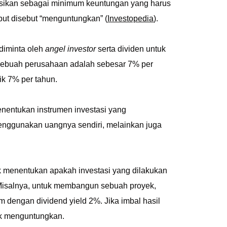
nisikan sebagai minimum keuntungan yang harus
but disebut “menguntungkan” (
Investopedia
).
diminta oleh
angel investor
serta dividen untuk
sebuah perusahaan adalah sebesar 7% per
ik 7% per tahun.
nentukan instrumen investasi yang
menggunakan uangnya sendiri, melainkan juga
k menentukan apakah investasi yang dilakukan
. Misalnya, untuk membangun sebuah proyek,
dengan dividend yield 2%. Jika imbal hasil
idak menguntungkan.