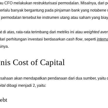
u CFO melakukan restrukturisasi permodalan. Misalnya, dari p
erlalu banyak bergantung pada pinjaman bank yang notabene m
permodalan tersebut ke instrumen utang atau saham yang bia
 di atas, rata-rata terimbang dari metriks ini atau
weighted avera
dari perhitungan investasi berdasarkan
cash flow
, seperti
interna
inya.
enis Cost of Capital
ahaan akan mendapatkan pendanaan dari dua sumber, yaitu dari
ital
dibagi menjadi 2, yaitu:
debt