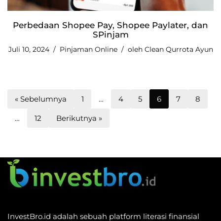
Perbedaan Shopee Pay, Shopee Paylater, dan
SPinjam
Juli 10, 2024
Pinjaman Online
oleh
Clean Qurrota Ayun
« Sebelumnya
1
…
4
5
6
7
8
…
12
Berikutnya »
InvestBro.id adalah sebuah platform literasi finansial