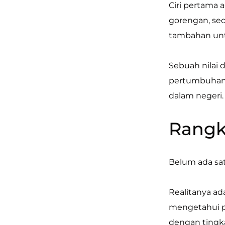
Ciri pertama 
gorengan, sec
tambahan untu
Sebuah nilai 
pertumbuhan 
dalam negeri.
Rang
Belum ada sat
Realitanya ad
mengetahui p
dengan tingka