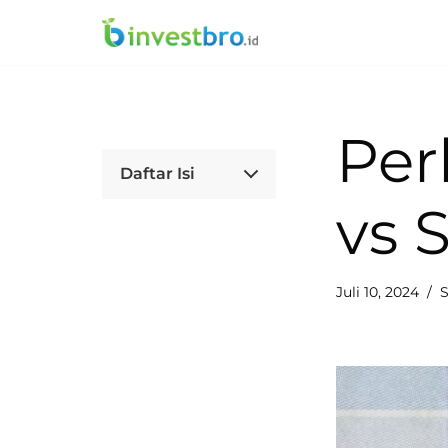
Lompat
ke
konten
Per
Daftar Isi
vs 
Juli 10, 2024