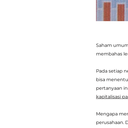
Saham umumnya
membahas len
Pada setiap n
bisa menentu
pertanyaan i
kapitalisasi pa
Mengapa mend
perusahaan. D