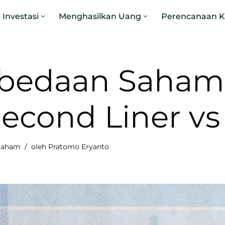
Investasi
Menghasilkan Uang
Perencanaan 
bedaan Saham 
Second Liner v
Saham
oleh
Pratomo Eryanto