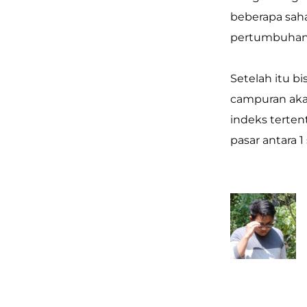
beberapa saha
pertumbuhan 
Setelah itu bi
campuran aka
indeks terten
pasar antara 