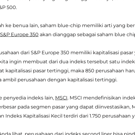
&P 500.
dah ke benua lain, saham blue-chip memiliki arti yang b
S&P Europe 350
akan dianggap sebagai saham blue chi
erusahaan dari S&P Europe 350 memiliki kapitalisasi pas
 kita ingin membuat dari dua indeks tersebut satu in
 kapitalisasi pasar tertinggi, maka 850 perusahaan harus
 ambil perusahaan dengan kapitalisasi tertinggi.
e penyedia indeks lain,
MSCI
. MSCI mendefinisikan indeks
rbesar pada segmen pasar yang dapat diinvestasikan, Mi
n Indeks Kapitalisasi Kecil terdiri dari 1.750 perusahaan y
nda lihat, perusahaan dari indeks second liner bisa pind