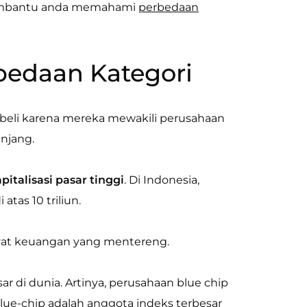
t membantu anda memahami
perbedaan
rbedaan Kategori
ibeli karena mereka mewakili perusahaan
njang.
talisasi pasar tinggi
. Di Indonesia,
atas 10 triliun.
wayat keuangan yang mentereng.
r di dunia. Artinya, perusahaan blue chip
 blue-chip adalah anggota
indeks terbesar