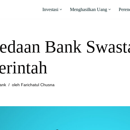
Investasi
Menghasilkan Uang
Peren
edaan Bank Swast
rintah
ank
oleh
Farichatul Chusna