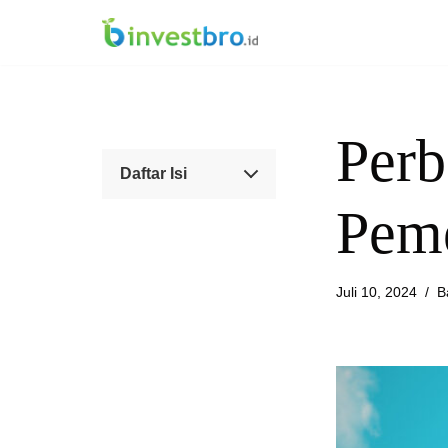
Lompat
ke
konten
Perb
Daftar Isi
Peme
Juli 10, 2024
B