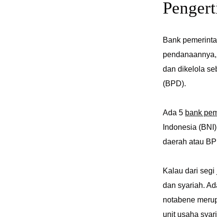
Penger
Bank pemerinta
pendanaannya, 
dan dikelola s
(BPD).
Ada 5
bank pem
Indonesia (BNI
daerah atau B
Kalau dari seg
dan syariah. Ad
notabene merup
unit usaha sya