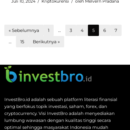
Juli 10, 2024
Kriptokurensi
oleh
Melvern Pradana
« Sebelumnya
1
…
3
4
5
6
7
…
15
Berikutnya »
InvestBro.id adalah sebuah platform literasi finansial
yang berfokus topik investasi, saham, forex, dan
cryptocurrency. Visi InvestBro adalah menyediakan
lumbung wawasan dengan kualitas tinggi secara
optimal sehingga masyarakat Indonesia mudah