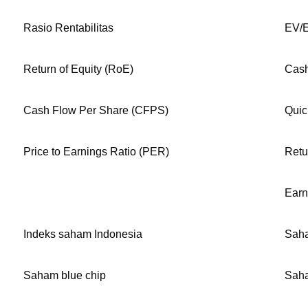
Rasio Rentabilitas
EV/
Return of Equity (RoE)
Cash
Cash Flow Per Share (CFPS)
Quic
Price to Earnings Ratio (PER)
Retu
Earn
Indeks saham Indonesia
Saha
Saham blue chip
Saha