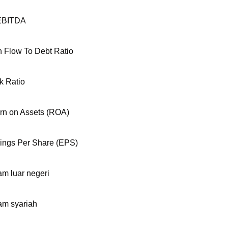
EBITDA
 Flow To Debt Ratio
k Ratio
rn on Assets (ROA)
ings Per Share (EPS)
m luar negeri
m syariah