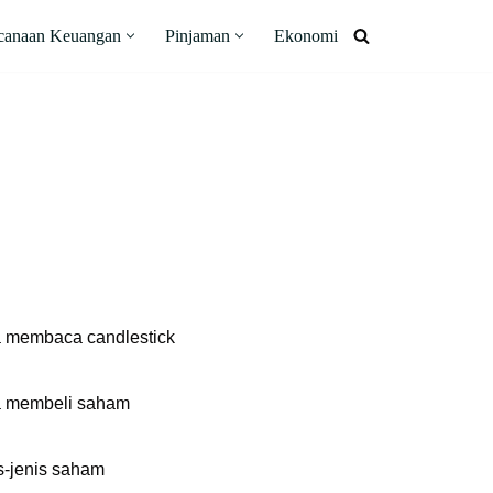
canaan Keuangan
Pinjaman
Ekonomi
 membaca candlestick
 membeli saham
s-jenis saham