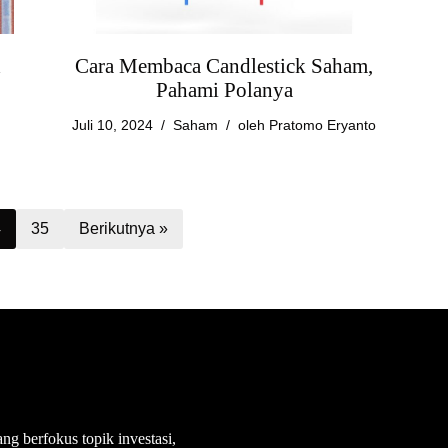
d
Cara Membaca Candlestick Saham,
Pahami Polanya
Juli 10, 2024
Saham
oleh
Pratomo Eryanto
4
35
Berikutnya »
ang berfokus topik investasi,