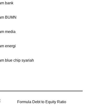
am bank
am BUMN
am media
m energi
m blue chip syariah